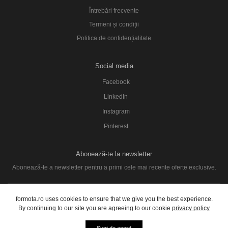
Întrebări frecvente
Termeni și condiții
Politica de confidențialitate
Social media
Facebook
LinkedIn
Instagram
Pinterest
Abonează-te la newsletter
Abonează-te a newsletter pentru a primi cele mai recente oferte exclusive.
SUBSCRIBE
formota.ro uses cookies to ensure that we give you the best experience.
By continuing to our site you are agreeing to our cookie
privacy policy
© 2026 formota. Toate drepturile rezervate.