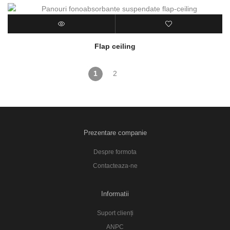
Flap ceiling
1
2
Prezentare companie
Despre formota
Contacteaza-ne
Informatii
Suport clienți
ANPC