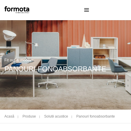
Fit out & mobilier
PANOURI FONOABSORBANTE
Acasă
Produse
Solutii acustice
Panouri fonoabsorbante