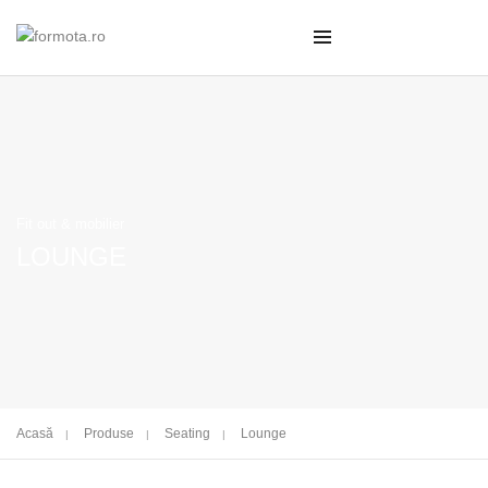
Fit out & mobilier
LOUNGE
Acasă
Produse
Seating
Lounge