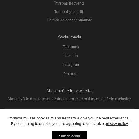
Întrebări frecvente
Termeni și condiții
Politica de confidențialitate
Social media
Facebook
LinkedIn
Instagram
Pinterest
Abonează-te la newsletter
Abonează-te a newsletter pentru a primi cele mai recente oferte exclusive.
SUBSCRIBE
formota.ro uses cookies to ensure that we give you the best experience.
By continuing to our site you are agreeing to our cookie
privacy policy
© 2026 formota. Toate drepturile rezervate.
Sunt de acord