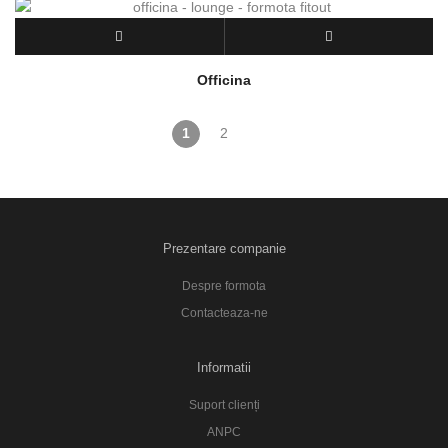
Officina
1
2
Prezentare companie
Despre formota
Contacteaza-ne
Informatii
Suport clienți
ANPC