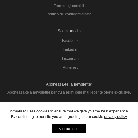
Termeni și condiții
Politica de confidențialitate
Social media
Facebook
LinkedIn
Instagram
Pinterest
Abonează-te la newsletter
Abonează-te a newsletter pentru a primi cele mai recente oferte exclusive.
SUBSCRIBE
formota.ro uses cookies to ensure that we give you the best experience.
By continuing to our site you are agreeing to our cookie
privacy policy
© 2026 formota. Toate drepturile rezervate.
Sunt de acord