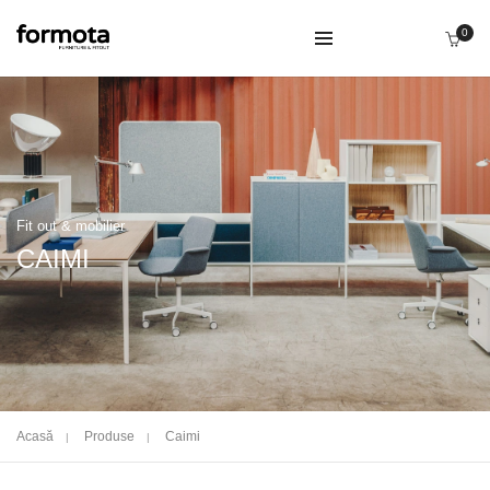
0
Fit out & mobilier
CAIMI
Acasă
Produse
Caimi