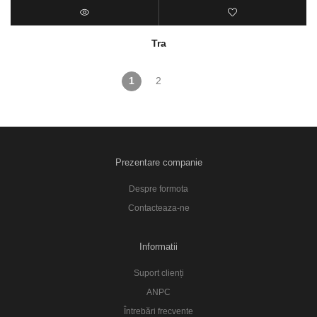
Tra
1
2
Prezentare companie
Despre formota
Contacteaza-ne
Informatii
Suport clienți
ANPC
Întrebări frecvente