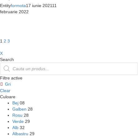
Entity
formota
17 iunie 2021
11
februarie 2022
1
2
3
X
Search
Products
search
Filtre active
Gri
Clear
Culoare
Bej
08
Galben
28
Rosu
28
Verde
29
Alb
32
Albastru
29