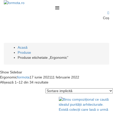
Coș
Fit out & mobilier
ERGONOMIC
Acasă
Produse
Produse etichetate „Ergonomic”
Show Sidebar
Ergonomic
formota
17 iunie 2021
11 februarie 2022
Afișează 1–12 din 34 rezultate