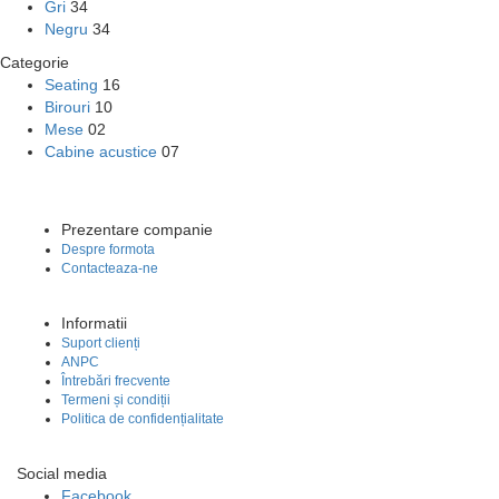
Gri
34
Negru
34
Categorie
Seating
16
Birouri
10
Mese
02
Cabine acustice
07
Prezentare companie
Despre formota
Contacteaza-ne
Informatii
Suport clienți
ANPC
Întrebări frecvente
Termeni și condiții
Politica de confidențialitate
Social media
Facebook