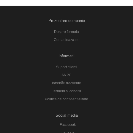
Prezentare companie
Despre formota
Contacteaza-ne
Informatii
Suport clienți
ANPC
Întrebări frecvente
Termeni și condiții
Politica de confidențialitate
Social media
Facebook