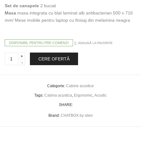
Set de canapele
2 bucati
Masa
masa integrata cu blat laminat alb antibacterian 500 x 716
mm/ Mese mobile pentru laptop cu finisaj din melamina neagra
DISPONIBIL PENTRU PRE-COMENZI
ADAUGĂ LA FAVORITE
Cabina
CERE OFERTĂ
acustica
2
persoane
-
Chatbox
quantity
Categorie:
Cabine acustice
Tags:
Cabina acustica
,
Ergonomic
,
Acustic
SHARE:
Brand:
CHATBOX by silen