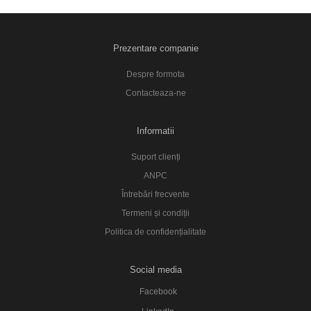
Prezentare companie
Despre formota
Contacteaza-ne
Informatii
Suport clienți
ANPC
Întrebări frecvente
Termeni și condiții
Politica de confidențialitate
Social media
Facebook