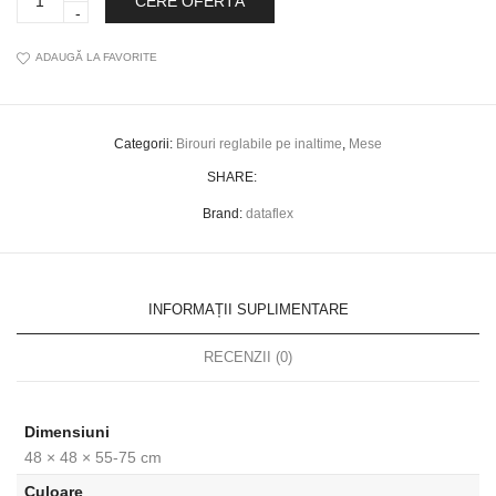
CERE OFERTĂ
quantity
ADAUGĂ LA FAVORITE
Categorii:
Birouri reglabile pe inaltime
,
Mese
SHARE:
Brand:
dataflex
INFORMAȚII SUPLIMENTARE
RECENZII (0)
Dimensiuni
48 × 48 × 55-75 cm
Culoare