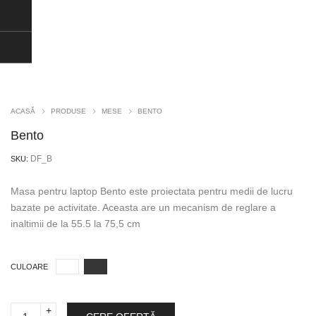
ACASĂ
PRODUSE
MESE
BENTO
Bento
DF_B
SKU:
Masa pentru laptop Bento este proiectata pentru medii de lucru
bazate pe activitate. Aceasta are un mecanism de reglare a
inaltimii de la 55.5 la 75,5 cm
CULOARE
Bento