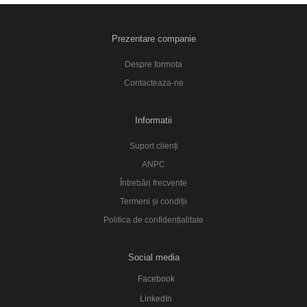
Prezentare companie
Despre formota
Contacteaza-ne
Informatii
Suport clienți
ANPC
Întrebări frecvente
Termeni și condiții
Politica de confidențialitate
Social media
Facebook
LinkedIn