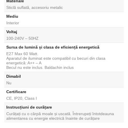
Materiale
Sticlă suflată, accesoriu metalic
Mediu
Interior
Voltaj
100-240V – 50HZ
Sursa de lumină și clasa de eficiență energetică
E27 Max 60 Watt.
Aparatul de iluminat este compatibil cu becuri din clasa
energetică: A++ – A
Becul nu este inclus. Baldachin inclus
Dimabil
Nu
Certificare
CE, IP20, Class I
Instrucțiuni de curățare
Curățați cu o cârpă moale și uscată. Întrerupeți întotdeauna
alimentarea cu energie electrică înainte de curățare