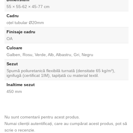
55 × 55-62 × 45-77 cm
Cadru
oțel tubular Ø20mm
Finisaje cadru
OA
Culoare
Galben, Rosu, Verde, Alb, Albastru, Gri, Negru
Sezut
Spumă poliuretanică flexibilă turnată (densitate 65 kg/m³),
ignifugă (certificat 1IM), tapițată cu material textil.
Inaltime sezut
450 mm
Nu sunt comentarii pentru acest produs.
Numai clienții autentificați, care au cumpărat acest produs, pot să
scrie o recenzie.