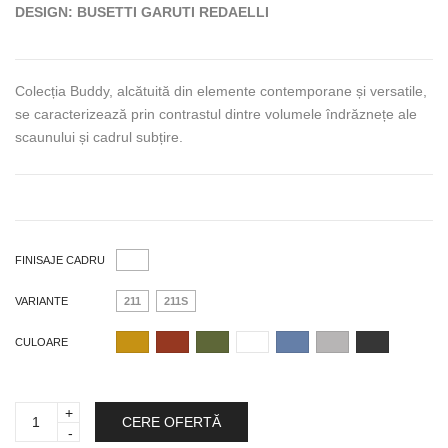
DESIGN: BUSETTI GARUTI REDAELLI
Colecția Buddy, alcătuită din elemente contemporane și versatile,
se caracterizează prin contrastul dintre volumele îndrăznețe ale
scaunului și cadrul subțire.
FINISAJE CADRU
VARIANTE
211
211S
CULOARE
BUDDY
CERE OFERTĂ
211
quantity