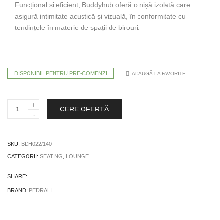
Funcțional și eficient, Buddyhub oferă o nișă izolată care
asigură intimitate acustică și vizuală, în conformitate cu
tendințele în materie de spații de birouri.
DISPONIBIL PENTRU PRE-COMENZI
ADAUGĂ LA FAVORITE
BUDDYHUB
CERE OFERTĂ
BDH022
quantity
SKU:
BDH022/140
CATEGORII:
SEATING
,
LOUNGE
SHARE:
BRAND:
PEDRALI