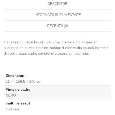
DESCRIERE
INFORMAȚII SUPLIMENTARE
RECENZII (0)
Canapea cu patru locuri cu spumă injectată din poliuretan
susținută de curele elastice, spătar și cotiere din spumă injectată
din poliuretan, cadru din oțel și picioare din aluminiu.
Dimensiuni
214 × 156,5 × 140 cm
Finisaje cadru
NERO
Inaltime sezut
450 mm