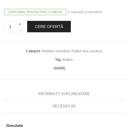
DISPONIBIL PENTRU PRE-COMENZI
ADAUGĂ LA FAVORITE
Rafturi
CERE OFERTĂ
metalice
100x40x200
-
250
kg/raft
quantity
Categorii:
Mobilier industrial
,
Rafturi fara suruburi
Tag:
Rafturi
SHARE:
INFORMAȚII SUPLIMENTARE
RECENZII (0)
Greutate